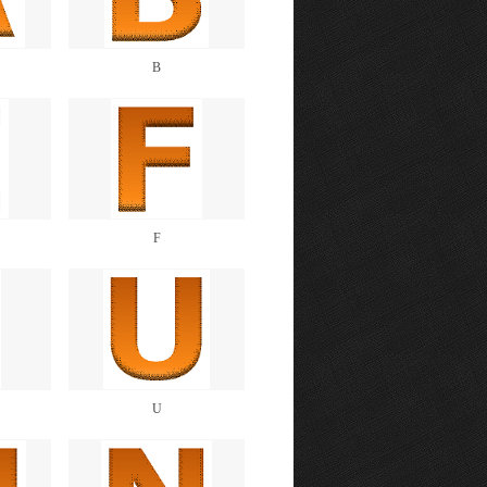
B
F
U