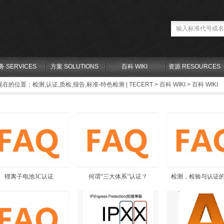
务 SERVICES
方案 SOLUTIONS
百科 WIKI
资源 RESOURCES
现在的位置：
检测,认证,质检,报告,标准-特色检测 | TECERT
>
百科 WIKI
>
百科 WIKI
锂离子电池3C认证
何谓“三大体系”认证？
检测，检验与认证