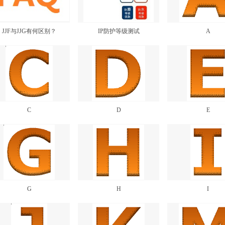
JJF与JJG有何区别？
IP防护等级测试
A
C
D
E
G
H
I