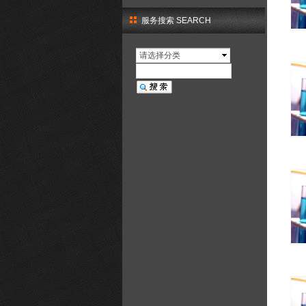
服务搜索 SEARCH
请选择分类