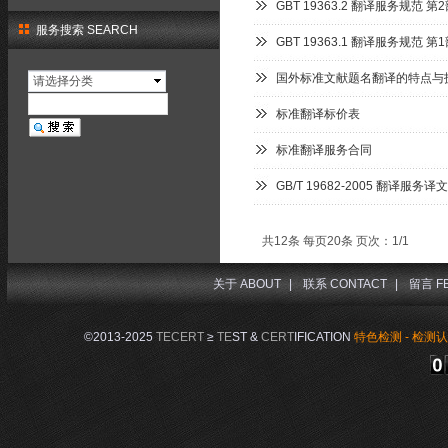
GBT 19363.2 翻译服务规范 第
服务搜索 SEARCH
GBT 19363.1 翻译服务规范 第
国外标准文献题名翻译的特点与
请选择分类
标准翻译标价表
标准翻译服务合同
GB/T 19682-2005 翻译服务
共12条 每页20条 页次：1/1
关于 ABOUT
|
联系 CONTACT
|
留言 F
©2013-2025
TECERT
≥
TE
ST &
CERT
IFICATION
特色检测 - 检测