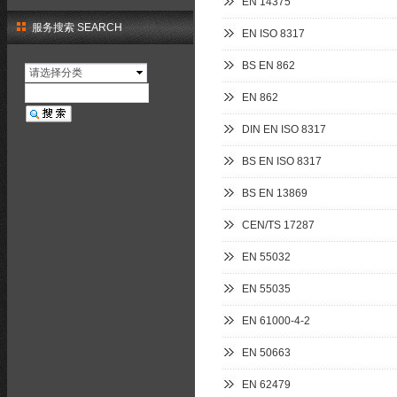
EN 14375
服务搜索 SEARCH
EN ISO 8317
BS EN 862
请选择分类
EN 862
DIN EN ISO 8317
BS EN ISO 8317
BS EN 13869
CEN/TS 17287
EN 55032
EN 55035
EN 61000-4-2
EN 50663
EN 62479