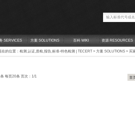
务 SERVICES
方案 SOLUTIONS
百科 WIKI
资源 RESOURCES
现在的位置：
检测,认证,质检,报告,标准-特色检测 | TECERT
>
方案 SOLUTIONS
>
买家
条 每页20条 页次：1/1
首