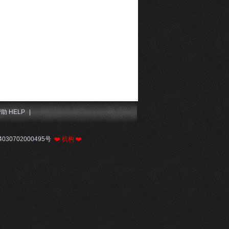
助 HELP
|
030702000495号
❤️
机构
❤️