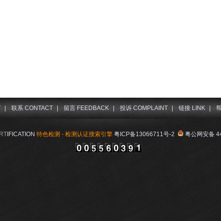
T
|
联系 CONTACT
|
留言 FEEDBACK
|
投诉 COMPLAINT
|
链接 LINK
|
帮
RT
IFICATION
特色检测 - 检测认证搜索引擎
粤ICP备13066711号-2
粤公网安备 44