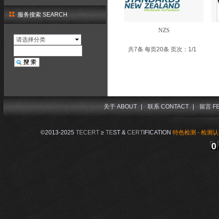
服务搜索 SEARCH
NZS
请选择分类
共7条 每页20条 页次：1/1
关于 ABOUT
|
联系 CONTACT
|
留言 F
©2013-2025
TECERT
≥
TE
ST &
CERT
IFICATION
特色检测 - 检测